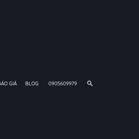
0905609979
BÁO GIÁ
BLOG