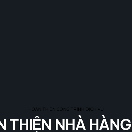
HOÀN THIỆN CÔNG TRÌNH DỊCH VỤ
 THIỆN NHÀ HÀN