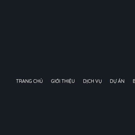
TRANG CHỦ
GIỚI THIỆU
DỊCH VỤ
DỰ ÁN