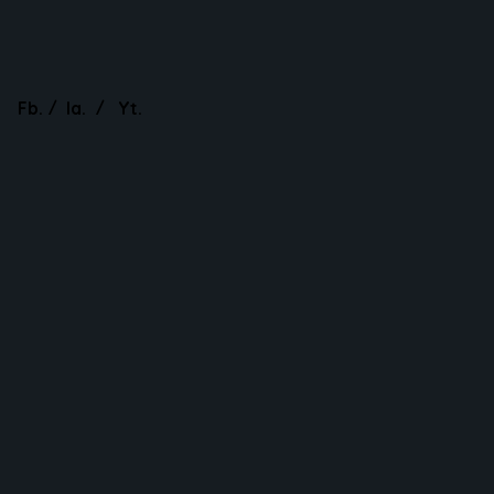
Fb.
/
Ig.
/
Yt.
Dịch vụ
Thiết kế
Thi công
Dự án
Công trình dịch vụ
Căn hộ, penthouse
Nhà phố